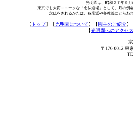
光明園は、昭和２７年９月
東京でも大変ユニークな「念仏道場」として、月の例
念仏をされるかたは、各宗派や各教義にとらわ
【
トップ
】【
光明園について
】【
園主のご紹介
】
【
光明園へのアクセ
宗
〒176-0012
TE